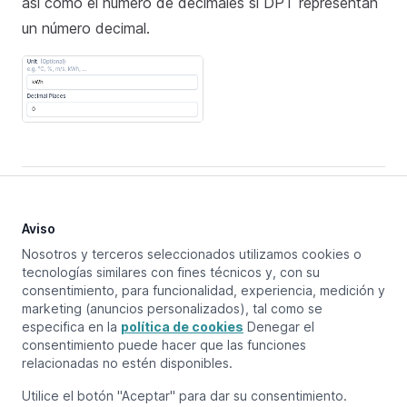
así como el número de decimales si DPT representan
un número decimal.
Comportamiento en aplicaciones
Matter
Aviso
Nosotros y terceros seleccionados utilizamos cookies o
tecnologías similares con fines técnicos y, con su
Debido a las limitaciones del actual estándar Matter,
consentimiento, para funcionalidad, experiencia, medición y
este dispositivo no puede conectarse a Matter y sólo
marketing (anuncios personalizados), tal como se
está disponible dentro del ecosistema 1Home.
especifica en la
política de cookies
Denegar el
consentimiento puede hacer que las funciones
relacionadas no estén disponibles.
Utilice el botón "Aceptar" para dar su consentimiento.
Actualizado en:
May 15, 2025